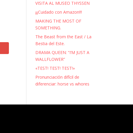
VISITA AL MUSEO THYSSEN
¡¡¡Cuidado con Amazon!!!
MAKING THE MOST OF
SOMETHING.
The Beast from the East / La
Bestia del Este.
DRAMA QUEEN: “I’M JUST A
WALLFLOWER”
«TEST! TEST! TEST!»
Pronunciación difícil de
diferenciar: horse vs whores