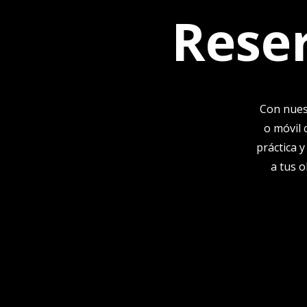
Reser
Con nuest
o móvil 
práctica 
a tus 