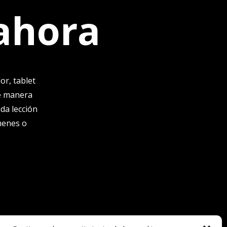
 ahora
or, tablet
de manera
da lección
menes o